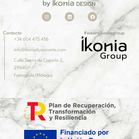
Contacto
#weareikoniagroup
+34 604 475 456
info@ikoniailusionarte.com
Calle Sierra de Cazorla 3,
29640
Fuengirola (Málaga)